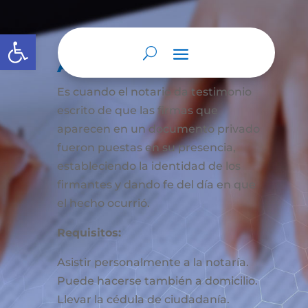
Abrir barra de herramientas
Autenticación
Es cuando el notario da testimonio
escrito de que las firmas que
aparecen en un documento privado
fueron puestas en su presencia,
estableciendo la identidad de los
firmantes y dando fe del día en que
el hecho ocurrió.
Requisitos:
Asistir personalmente a la notaría.
Puede hacerse también a domicilio.
Llevar la cédula de ciudadanía.