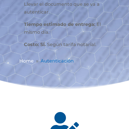
Llevar el documento que se va a
autenticar.
Tiempo estimado de entrega:
El
mismo día.
Costo: SÍ.
Según tarifa notarial.
Home
Autenticación
9
