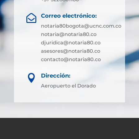
Correo electrónico:

notaria80bogota@ucnc.com.co
notaria@notaria80.co
djuridica@notaria80.co
asesores@notaria80.co
contacto@notaria80.co ​
Dirección:

Aeropuerto el Dorado