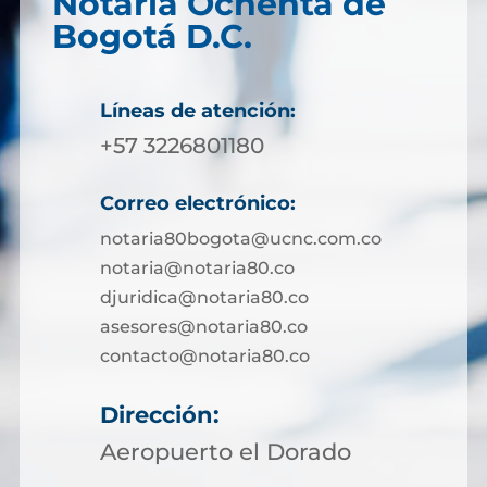
Notaría Ochenta de
Bogotá D.C.
Líneas de atención:
+57 3226801180
Correo electrónico:
notaria80bogota@ucnc.com.co
notaria@notaria80.co
djuridica@notaria80.co
asesores@notaria80.co
contacto@notaria80.co ​
Dirección:
Aeropuerto el Dorado