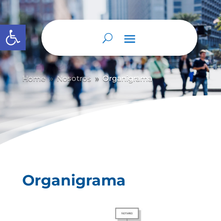
Abrir barra de herramientas
Home
Nosotros
Organigrama
9
9
Organigrama