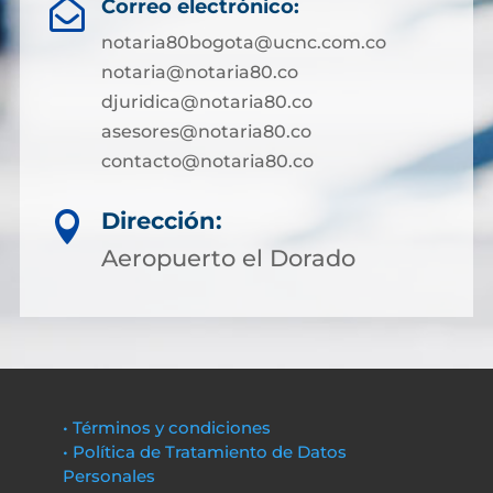
Correo electrónico:

notaria80bogota@ucnc.com.co
notaria@notaria80.co
djuridica@notaria80.co
asesores@notaria80.co
contacto@notaria80.co ​
Dirección:

Aeropuerto el Dorado
• Términos y condiciones
• Política de Tratamiento de Datos
Personales