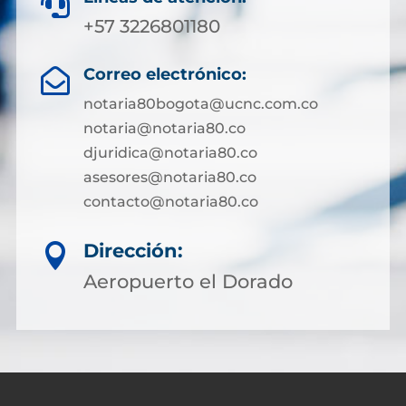

+57 3226801180
Correo electrónico:

notaria80bogota@ucnc.com.co
notaria@notaria80.co
djuridica@notaria80.co
asesores@notaria80.co
contacto@notaria80.co ​
Dirección:

Aeropuerto el Dorado