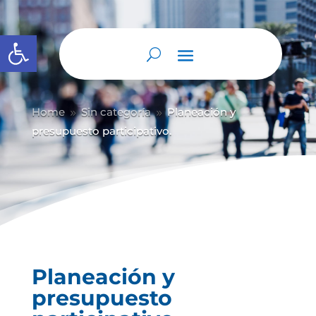
Abrir barra de herramientas
Home
Sin categoría
Planeación y
9
9
presupuesto participativo.
Planeación y
presupuesto