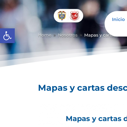
Inicio
Abrir barra de herramientas
Home
Nosotros
Mapas y cartas desc
9
9
Mapas y cartas desc