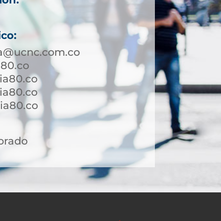
ico:
a@ucnc.com.co
a80.co
ia80.co
ia80.co
a80.co ​
orado