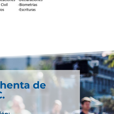
chenta de
.
ión: