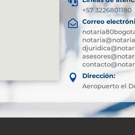

+57 3226801180
Correo electrón

notaria80bogot
notaria@notari
djuridica@notar
asesores@notar
contacto@notari
Dirección:

Aeropuerto el D