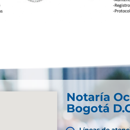
Notaría O
Bogotá D.C
Líneas de atenc