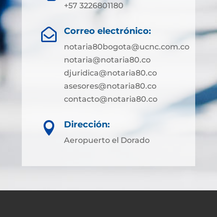
+57 3226801180
Correo electrónico:

notaria80bogota@ucnc.com.co
notaria@notaria80.co
djuridica@notaria80.co
asesores@notaria80.co
contacto@notaria80.co ​
Dirección:

Aeropuerto el Dorado