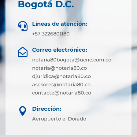
Bogotá D.C.
Líneas de atención:

+57 3226801180
Correo electrónico:

notaria80bogota@ucnc.com.co
notaria@notaria80.co
djuridica@notaria80.co
asesores@notaria80.co
contacto@notaria80.co ​
Dirección:

Aeropuerto el Dorado