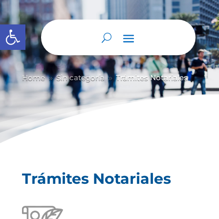
Abrir barra de herramientas
Home
Sin categoría
Trámites Notariales
9
9
Trámites Notariales