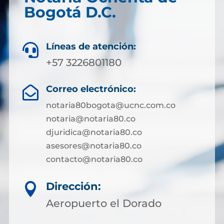
Bogotá D.C.
Líneas de atención:

+57 3226801180
Correo electrónico:

notaria80bogota@ucnc.com.co
notaria@notaria80.co
djuridica@notaria80.co
asesores@notaria80.co
contacto@notaria80.co ​
Dirección:

Aeropuerto el Dorado