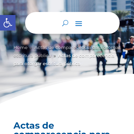
Abrir barra de herramientas
Home
Actas de comparecencia para otorgar
9
escritura pública
Actas de comparecencia
9
para otorgar escritura pública
Actas de