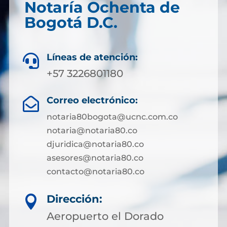
Notaría Ochenta de
Bogotá D.C.
Líneas de atención:

+57 3226801180
Correo electrónico:

notaria80bogota@ucnc.com.co
notaria@notaria80.co
djuridica@notaria80.co
asesores@notaria80.co
contacto@notaria80.co ​
Dirección:

Aeropuerto el Dorado