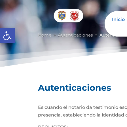
Inicio
Abrir barra de herramientas
Home
Autenticaciones
Autenticaci
9
9
Autenticaciones
Es cuando el notario da testimonio es
presencia, estableciendo la identidad d