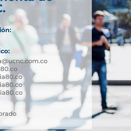
.
ión:
ico:
a@ucnc.com.co
a80.co
ia80.co
ia80.co
a80.co ​
orado