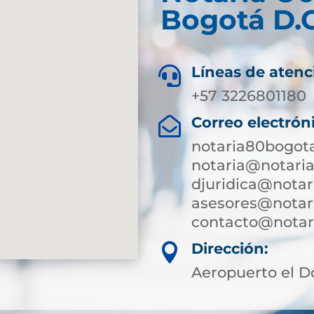
Bogotá D.C
Líneas de atenc

+57 3226801180
Correo electrón

notaria80bogot
notaria@notari
djuridica@notar
asesores@notar
contacto@notari
Dirección:

Aeropuerto el D