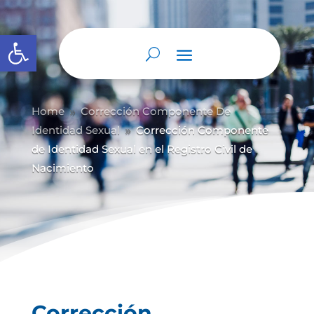
Abrir barra de herramientas
Home
Corrección Componente De
9
Identidad Sexual
Corrección Componente
9
de Identidad Sexual en el Registro Civil de
Nacimiento
Corrección