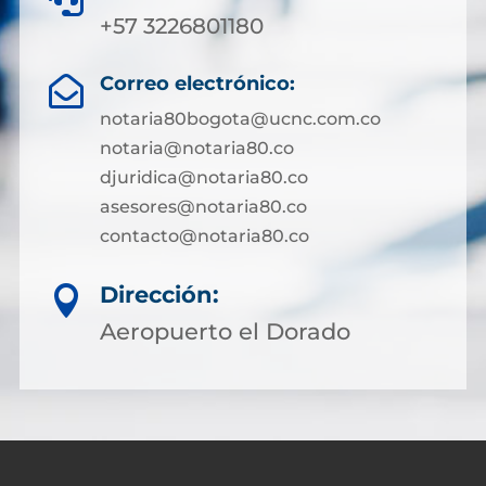
+57 3226801180
Correo electrónico:

notaria80bogota@ucnc.com.co
notaria@notaria80.co
djuridica@notaria80.co
asesores@notaria80.co
contacto@notaria80.co ​
Dirección:

Aeropuerto el Dorado