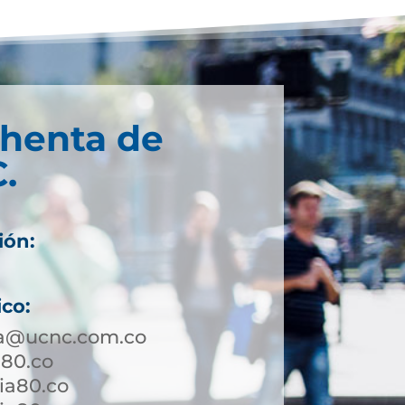
chenta de
.
ión:
ico:
a@ucnc.com.co
a80.co
ia80.co