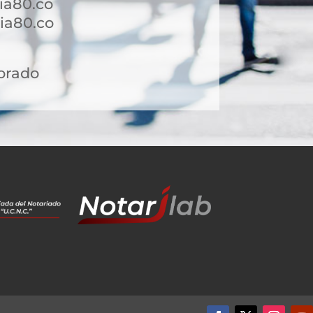
ia80.co
a80.co ​
orado