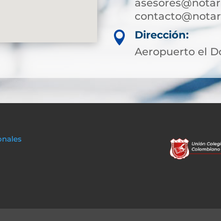
asesores@notar
contacto@notari
Dirección:

Aeropuerto el D
onales