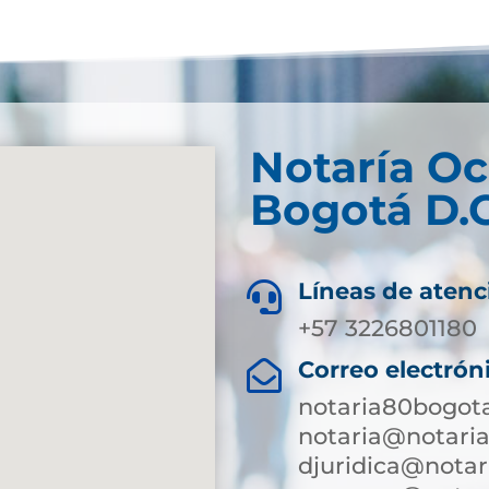
Notaría O
Bogotá D.C
Líneas de atenc

+57 3226801180
Correo electrón

notaria80bogot
notaria@notari
djuridica@notar