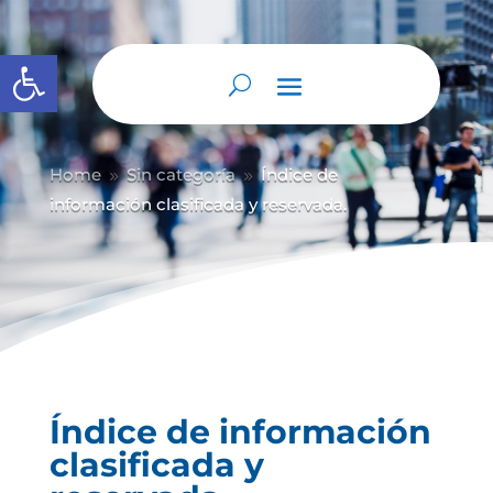
Abrir barra de herramientas
Home
Sin categoría
Índice de
9
9
información clasificada y reservada.
Índice de información
clasificada y