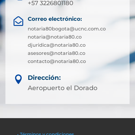
+57 3226801180
Correo electrónico:

notaria80bogota@ucnc.com.co
notaria@notaria80.co
djuridica@notaria80.co
asesores@notaria80.co
contacto@notaria80.co ​
Dirección:

Aeropuerto el Dorado
• Términos y condiciones