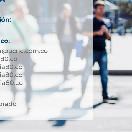
ión:
ico:
a@ucnc.com.co
a80.co
ia80.co
ia80.co
a80.co ​
orado