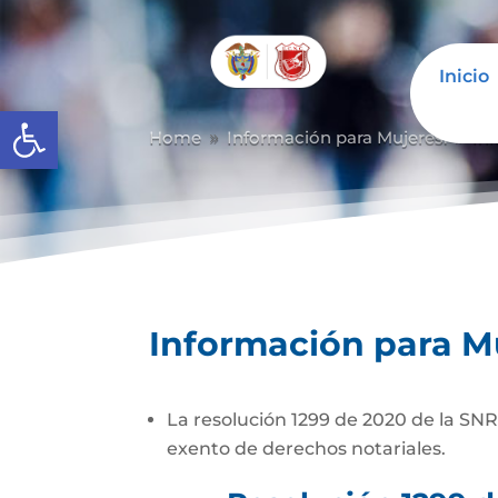
Inicio
Abrir barra de herramientas
Home
Información para Mujeres.
In
9
9
Información para M
La resolución 1299 de 2020 de la SNR
exento de derechos notariales.