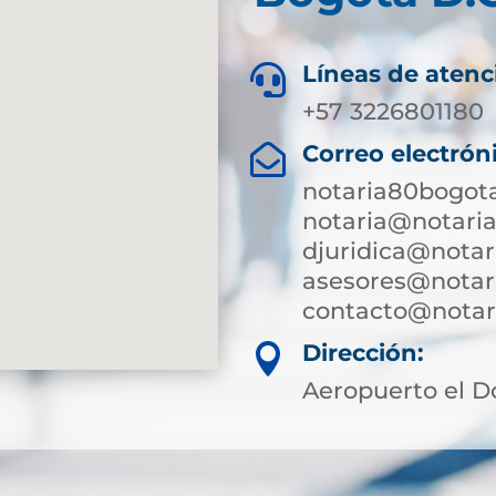
Líneas de atenc

+57 3226801180
Correo electrón

notaria80bogot
notaria@notari
djuridica@notar
asesores@notar
contacto@notari
Dirección:

Aeropuerto el D