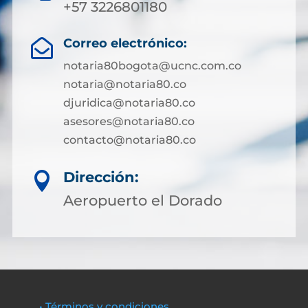
+57 3226801180
Correo electrónico:

notaria80bogota@ucnc.com.co
notaria@notaria80.co
djuridica@notaria80.co
asesores@notaria80.co
contacto@notaria80.co ​
Dirección:

Aeropuerto el Dorado
• Términos y condiciones