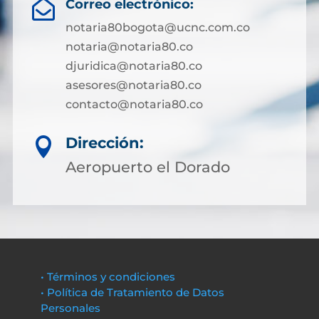
Correo electrónico:

notaria80bogota@ucnc.com.co
notaria@notaria80.co
djuridica@notaria80.co
asesores@notaria80.co
contacto@notaria80.co ​
Dirección:

Aeropuerto el Dorado
• Términos y condiciones
• Política de Tratamiento de Datos
Personales