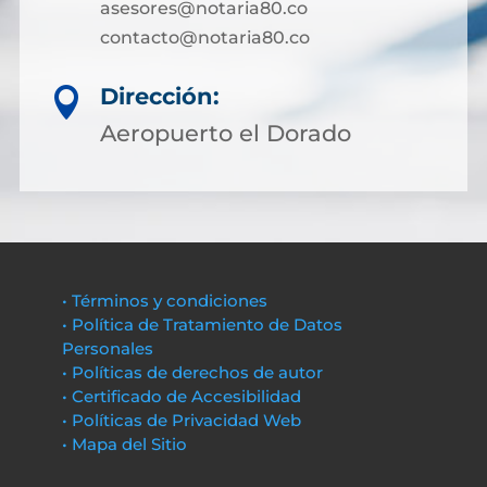
asesores@notaria80.co
contacto@notaria80.co ​
Dirección:

Aeropuerto el Dorado
• Términos y condiciones
• Política de Tratamiento de Datos
Personales
• Políticas de derechos de autor
• Certificado de Accesibilidad
• Políticas de Privacidad Web
• Mapa del Sitio