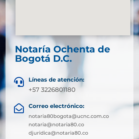
Notaría Ochenta de
Bogotá D.C.
Líneas de atención:

+57 3226801180
Correo electrónico:

notaria80bogota@ucnc.com.co
notaria@notaria80.co
djuridica@notaria80.co