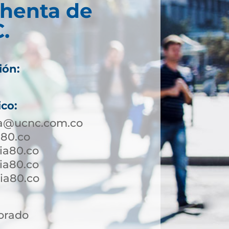
chenta de
.
ión:
ico:
a@ucnc.com.co
a80.co
ia80.co
ia80.co
a80.co ​
orado