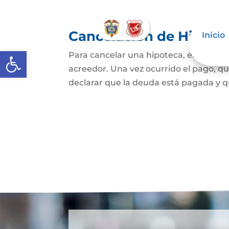
Cancelación de Hipote
Inicio
Abrir barra de herramientas
Para cancelar una hipoteca, el dueño d
acreedor. Una vez ocurrido el pago, qui
declarar que la deuda está pagada y que