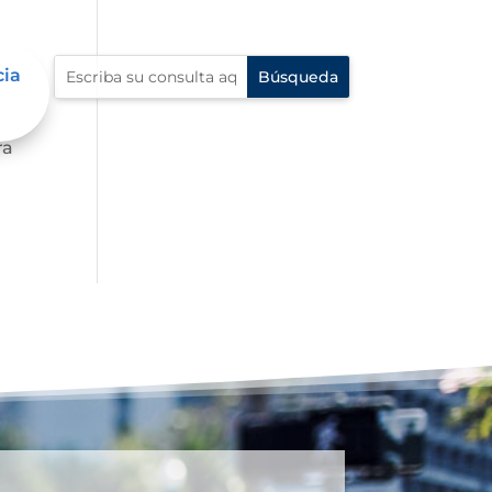
cia
 al
ra