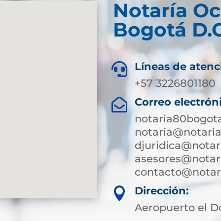
Notaría O
Bogotá D.C
Líneas de atenc

+57 3226801180
Correo electrón

notaria80bogot
notaria@notari
djuridica@notar
asesores@notar
contacto@notari
Dirección:

Aeropuerto el D