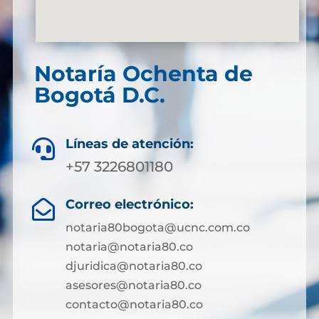
Notaría Ochenta de
Bogotá D.C.
Líneas de atención:

+57 3226801180
Correo electrónico:

notaria80bogota@ucnc.com.co
notaria@notaria80.co
djuridica@notaria80.co
asesores@notaria80.co
contacto@notaria80.co ​