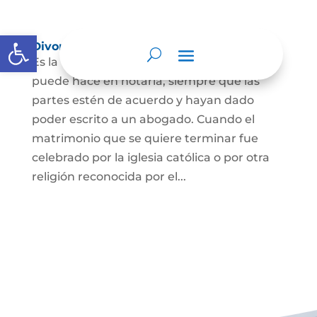
Abrir barra de herramientas
Divorcio
Es la terminación del Matrimonio Civil y se
puede hace en notaría, siempre que las
partes estén de acuerdo y hayan dado
poder escrito a un abogado. Cuando el
matrimonio que se quiere terminar fue
celebrado por la iglesia católica o por otra
religión reconocida por el...