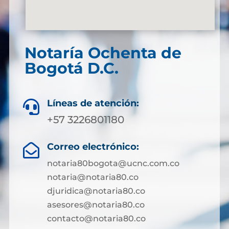
Notaría Ochenta de
Bogotá D.C.
Líneas de atención:

+57 3226801180
Correo electrónico:

notaria80bogota@ucnc.com.co
notaria@notaria80.co
djuridica@notaria80.co
asesores@notaria80.co
contacto@notaria80.co ​