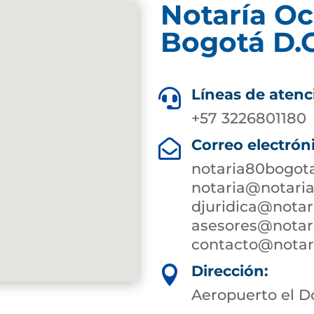
Notaría O
Bogotá D.C
Líneas de atenc

+57 3226801180
Correo electrón

notaria80bogot
notaria@notari
djuridica@notar
asesores@notar
contacto@notari
Dirección:

Aeropuerto el D