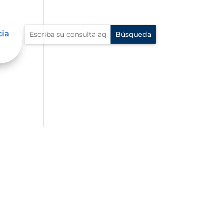
cia
al