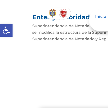
Entes y autoridades que
Inicio
Abrir barra de herramientas
Superintendencia de Notariado y Regist
se modifica la estructura de la Superi
Superintendencia de Notariado y Regist