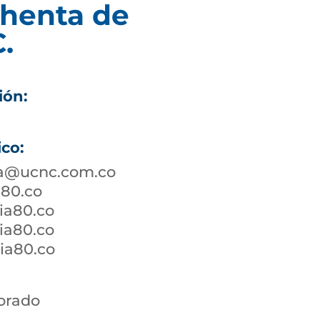
chenta de
.
ión:
ico:
a@ucnc.com.co
a80.co
ia80.co
ia80.co
a80.co ​
orado