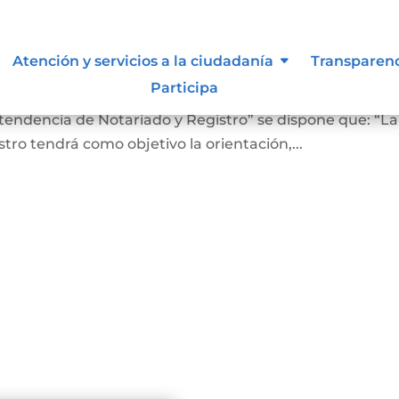
 lo vigilan
Atención y servicios a la ciudadanía
Transparen
Participa
ro En el Artículo 4 del Decreto 2723 de 2014, “Por el cu
ntendencia de Notariado y Registro” se dispone que: “La
ro tendrá como objetivo la orientación,...