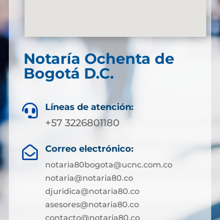
Notaría Ochenta de
Bogotá D.C.
Líneas de atención:

+57 3226801180
Correo electrónico:

notaria80bogota@ucnc.com.co
notaria@notaria80.co
djuridica@notaria80.co
asesores@notaria80.co
contacto@notaria80.co ​