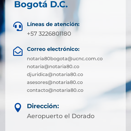
Bogotá D.C.
Líneas de atención:

+57 3226801180
Correo electrónico:

notaria80bogota@ucnc.com.co
notaria@notaria80.co
djuridica@notaria80.co
asesores@notaria80.co
contacto@notaria80.co ​
Dirección:

Aeropuerto el Dorado