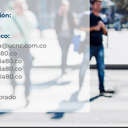
ión:
ico:
a@ucnc.com.co
a80.co
ia80.co
ia80.co
a80.co ​
orado