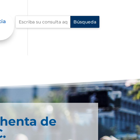
cia
chenta de
.