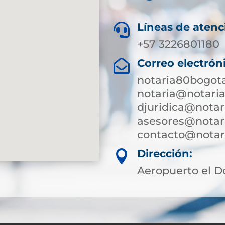
Líneas de atenc

+57 3226801180
Correo electrón

notaria80bogot
notaria@notari
djuridica@notar
asesores@notar
contacto@notari
Dirección:

Aeropuerto el D