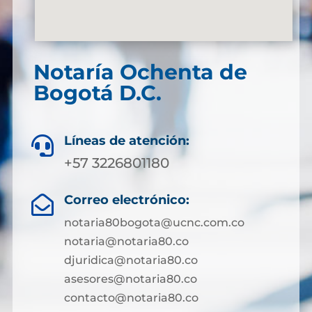
Notaría Ochenta de
Bogotá D.C.
Líneas de atención:

+57 3226801180
Correo electrónico:

notaria80bogota@ucnc.com.co
notaria@notaria80.co
djuridica@notaria80.co
asesores@notaria80.co
contacto@notaria80.co ​