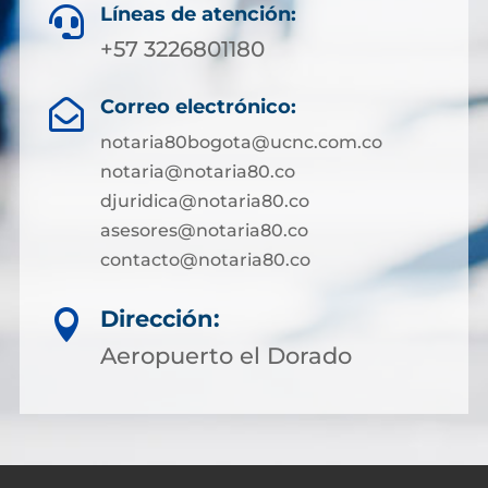
Líneas de atención:

+57 3226801180
Correo electrónico:

notaria80bogota@ucnc.com.co
notaria@notaria80.co
djuridica@notaria80.co
asesores@notaria80.co
contacto@notaria80.co ​
Dirección:

Aeropuerto el Dorado