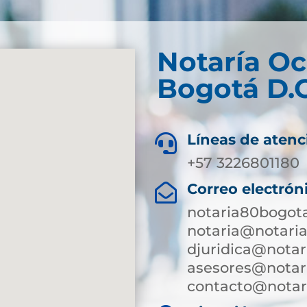
Notaría O
Bogotá D.C
Líneas de atenc

+57 3226801180
Correo electrón

notaria80bogot
notaria@notari
djuridica@notar
asesores@notar
contacto@notari