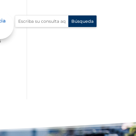
cia
s