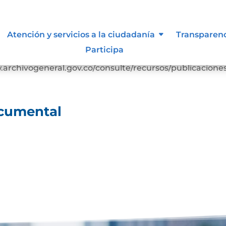
ocumental
Atención y servicios a la ciudadanía
Transparen
Participa
scarga Cuadro-clasificacion-documentalDescarga
rchivogeneral.gov.co/consulte/recursos/publicacione
ocumental