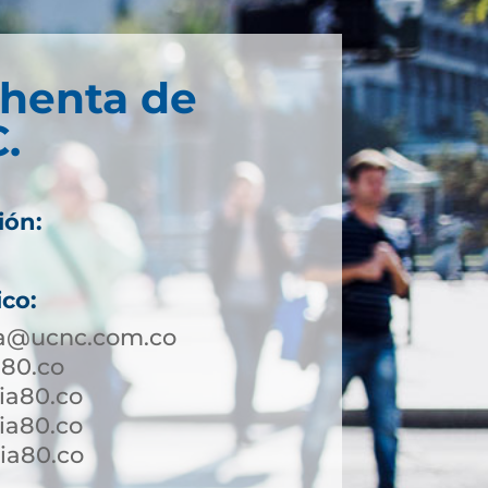
chenta de
.
ión:
ico:
a@ucnc.com.co
a80.co
ia80.co
ia80.co
a80.co ​