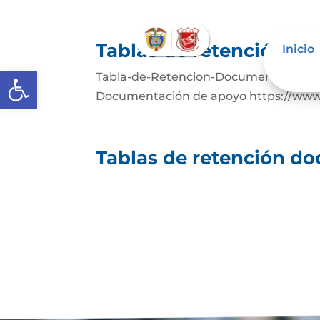
Tablas de retención d
Inicio
Abrir barra de herramientas
Tabla-de-Retencion-Documental (1)De
Documentación de apoyo https://www.a
Tablas de retención d