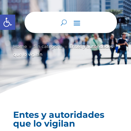
Abrir barra de herramientas
Home
Sin categoría
Entes y autoridades
9
9
que lo vigilan
Entes y autoridades
que lo vigilan